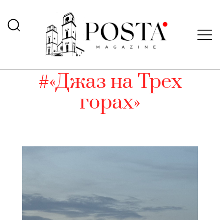
#«Джаз на Трех
горах»