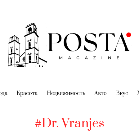
nt)
ода
(current)
Красота
(current)
Недвижимость
(current)
Авто
(current)
Вкус
(cur
#Dr. Vranjes