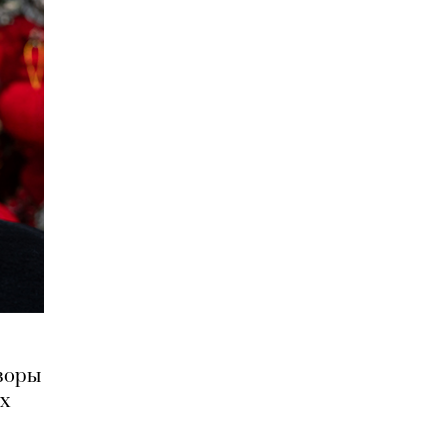
зоры
их