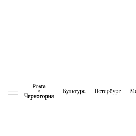
Posta
Культура
(current)
Петербург
(curre
М
×
Черногория
(current)