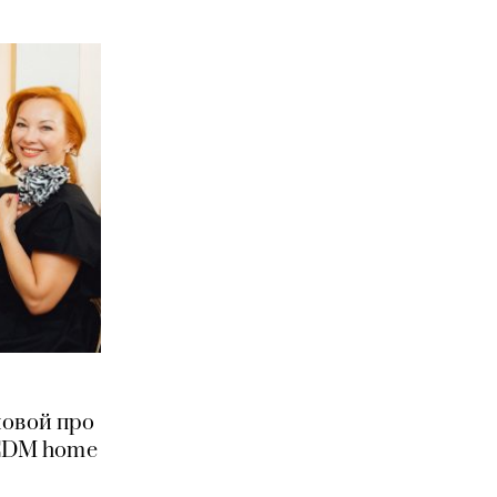
мовой про
 CDM home