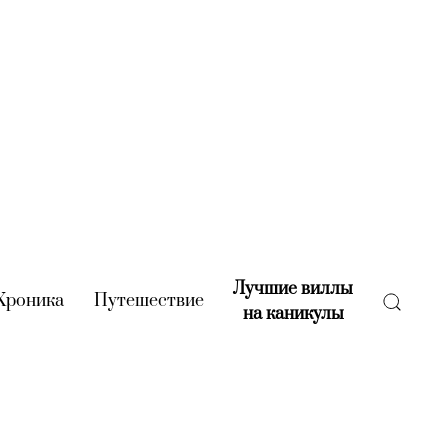
Лучшие виллы
rent)
Хроника
(current)
Путешествие
(current)
на каникулы
(current)