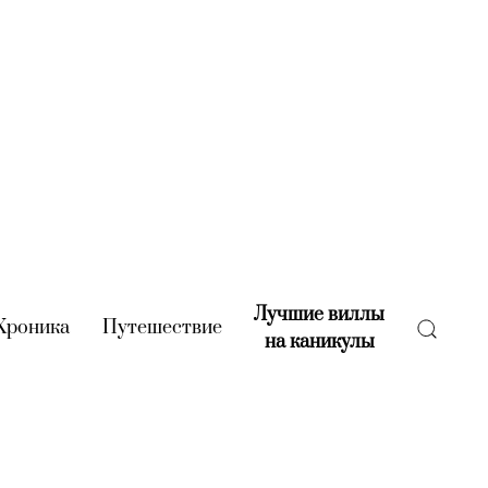
Лучшие виллы
rent)
Хроника
(current)
Путешествие
(current)
на каникулы
(current)