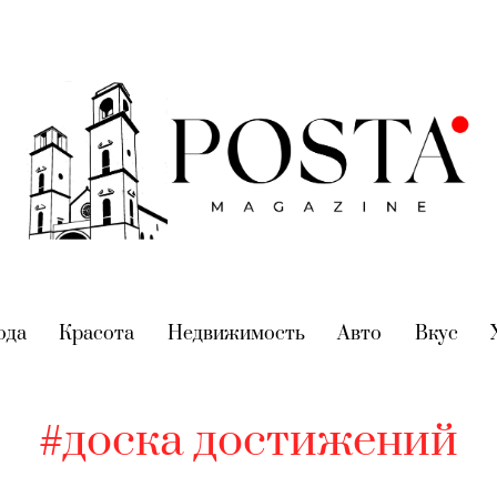
nt)
ода
(current)
Красота
(current)
Недвижимость
(current)
Авто
(current)
Вкус
(cur
#доска достижений