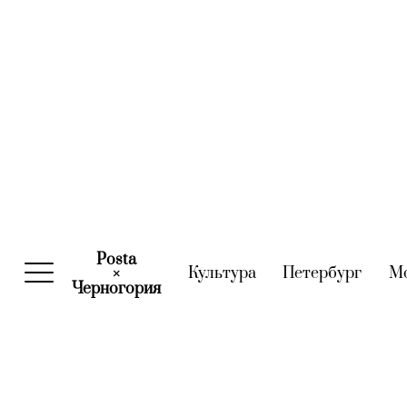
Posta
Культура
(current)
Петербург
(curre
М
×
Черногория
(current)