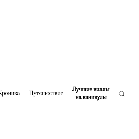
Лучшие виллы
rent)
Хроника
(current)
Путешествие
(current)
на каникулы
(current)