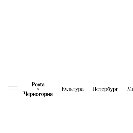
Posta
Культура
(current)
Петербург
(curre
М
×
Черногория
(current)