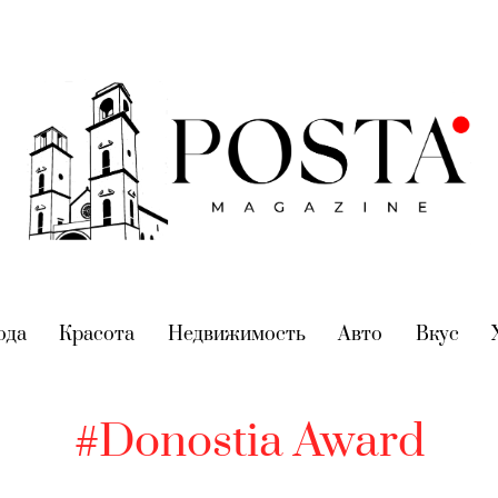
nt)
ода
(current)
Красота
(current)
Недвижимость
(current)
Авто
(current)
Вкус
(cur
#Donostia Award