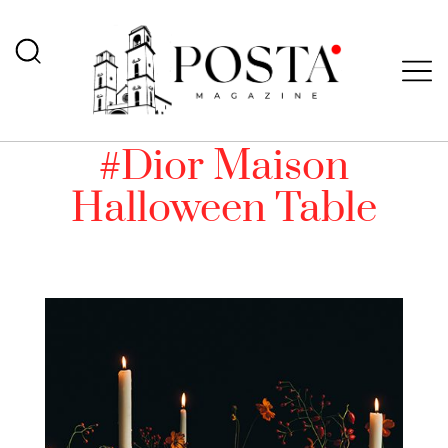
#Dior Maison
Halloween Table