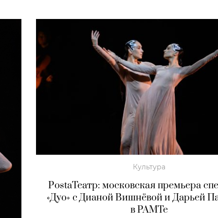
Культура
PostaТеатр: московская премьера сп
«Дуо» с Дианой Вишнёвой и Дарьей П
в РАМТе