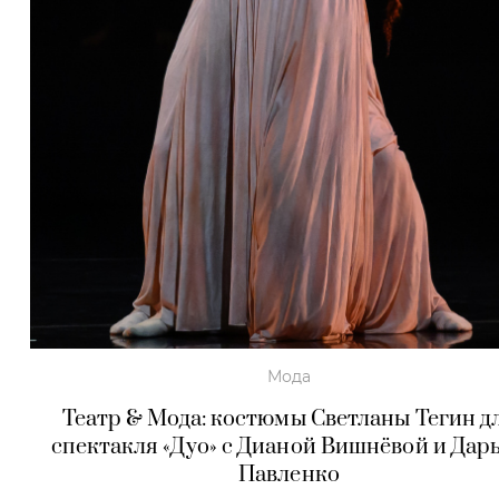
Мода
Театр & Мода: костюмы Светланы Тегин д
спектакля «Дуо» с Дианой Вишнёвой и Дар
Павленко