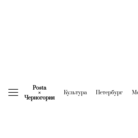
Posta
Культура
(current)
Петербург
(curre
М
×
Черногория
(current)