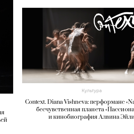
Культура
Context. Diana Vishneva: перформанс «Naf
бесчувственная планета «Пассион
ля
и кинобиография Алвина Эйл
ьей