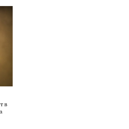
т в
а