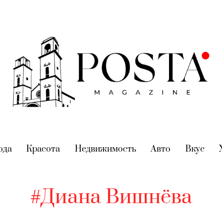
nt)
ода
(current)
Красота
(current)
Недвижимость
(current)
Авто
(current)
Вкус
(cur
#Диана Вишнёва