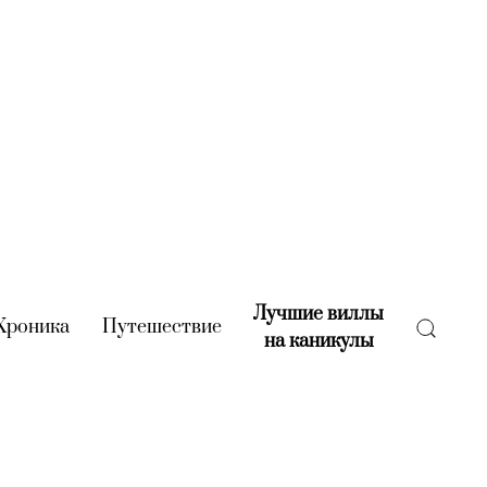
Лучшие виллы
rent)
Хроника
(current)
Путешествие
(current)
на каникулы
(current)