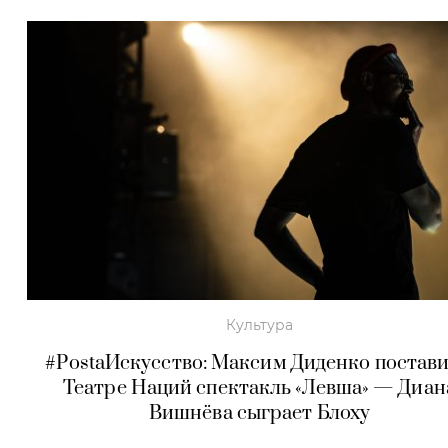
Культура
#PostaИскусство: Максим Диденко постави
Театре Наций спектакль «Левша» — Диан
Вишнёва сыграет Блоху