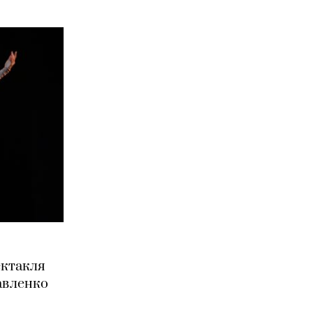
ектакля
авленко