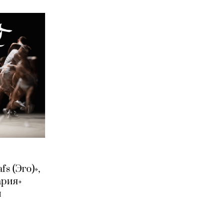
s (Эго)»,
ария»
и