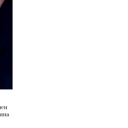
лен
кина