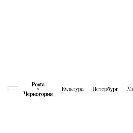
Posta
Культура
(current)
Петербург
(curre
М
×
Черногория
(current)