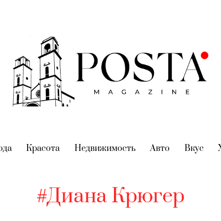
nt)
ода
(current)
Красота
(current)
Недвижимость
(current)
Авто
(current)
Вкус
(cur
#Диана Крюгер