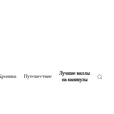
Лучшие виллы
rent)
Хроника
(current)
Путешествие
(current)
на каникулы
(current)