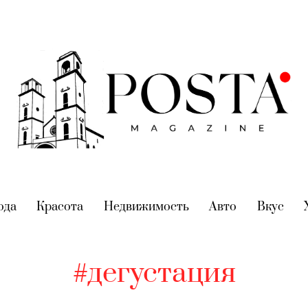
nt)
ода
(current)
Красота
(current)
Недвижимость
(current)
Авто
(current)
Вкус
(cur
#дегустация