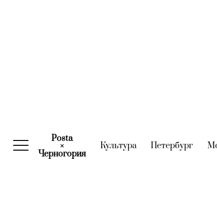
Posta
Культура
(current)
Петербург
(curre
М
×
Черногория
(current)