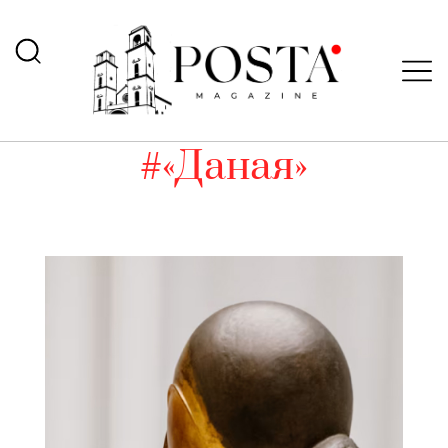
#«Даная»