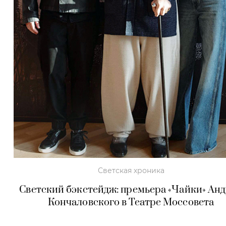
Светская хроника
Светский бэкстейдж: премьера «Чайки» Ан
Кончаловского в Театре Моссовета