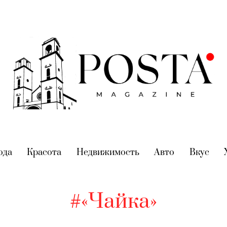
nt)
ода
(current)
Красота
(current)
Недвижимость
(current)
Авто
(current)
Вкус
(cur
#«Чайка»