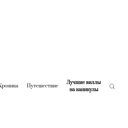
Лучшие виллы
rent)
Хроника
(current)
Путешествие
(current)
на каникулы
(current)