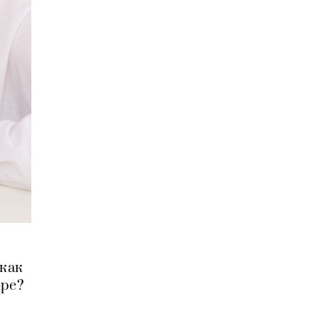
 как
бре?