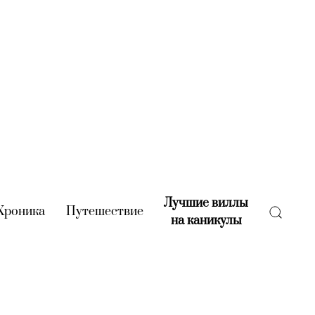
Лучшие виллы
rent)
Хроника
(current)
Путешествие
(current)
на каникулы
(current)