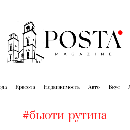
nt)
ода
(current)
Красота
(current)
Недвижимость
(current)
Авто
(current)
Вкус
(cur
#бьюти-рутина