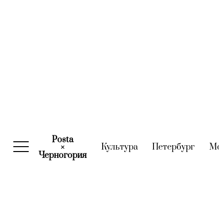
Posta
Культура
(current)
Петербург
(curre
М
×
Черногория
(current)