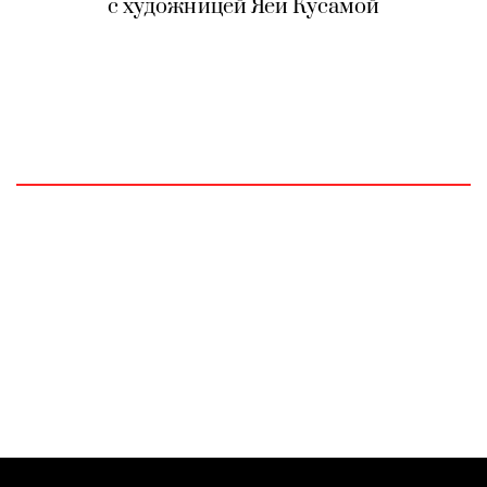
с художницей Яёи Кусамой