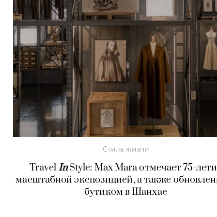
Стиль жизни
Travel
In
Style: Max Mara отмечает 75-лет
масштабной экспозицией, а также обновле
бутиком в Шанхае