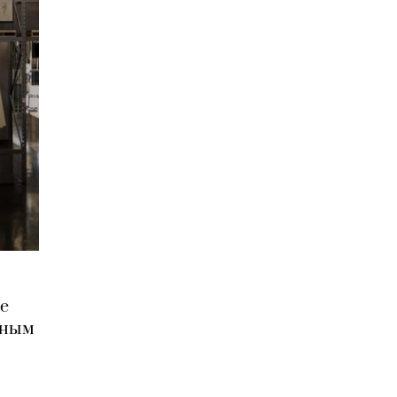
ие
нным