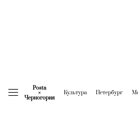
Posta
Культура
(current)
Петербург
(curre
М
×
Черногория
(current)