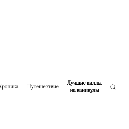
Лучшие виллы
rent)
Хроника
(current)
Путешествие
(current)
на каникулы
(current)