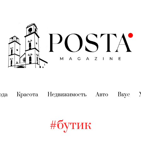
nt)
ода
(current)
Красота
(current)
Недвижимость
(current)
Авто
(current)
Вкус
(cur
#бутик