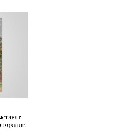
выставят
орпорации