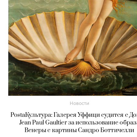
Новости
PostaКультура: Галерея Уффици судится с Д
Jean Paul Gaultier за использование образ
Венеры с картины Сандро Боттичелли