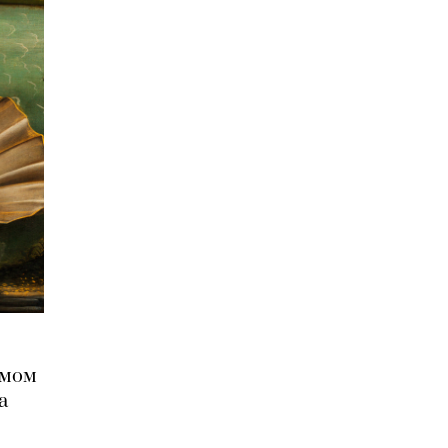
омом
а