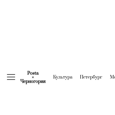
Posta
Культура
(current)
Петербург
(curre
М
×
Черногория
(current)