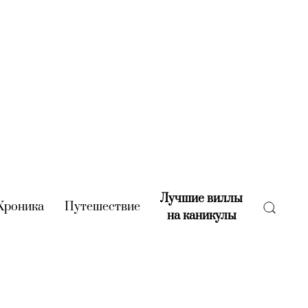
Лучшие виллы
rent)
Хроника
(current)
Путешествие
(current)
на каникулы
(current)