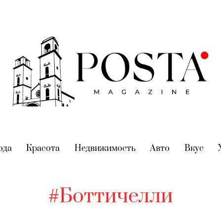
nt)
ода
(current)
Красота
(current)
Недвижимость
(current)
Авто
(current)
Вкус
(cur
#Боттичелли