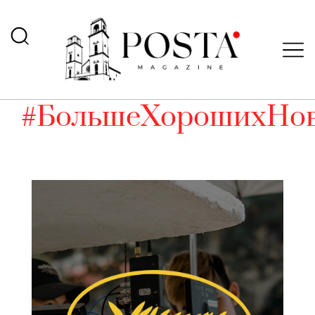
#БольшеХорошихНов