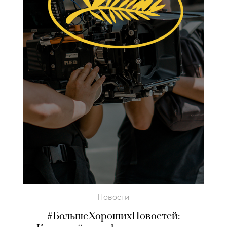
Новости
#БольшеХорошихНовостей: