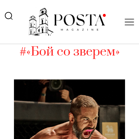
#«Бой со зверем»