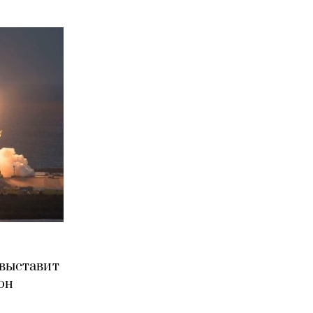
 выставит
он