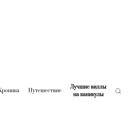
Лучшие виллы
rent)
Хроника
(current)
Путешествие
(current)
на каникулы
(current)