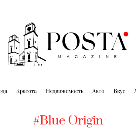
nt)
ода
(current)
Красота
(current)
Недвижимость
(current)
Авто
(current)
Вкус
(cur
#Blue Origin