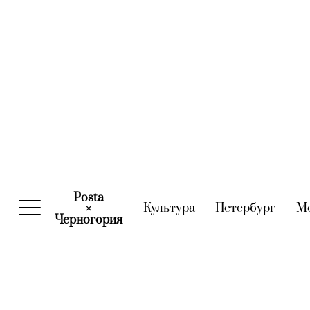
Posta
Культура
(current)
Петербург
(curre
М
×
Черногория
(current)