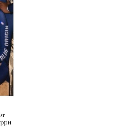
ют
ерри