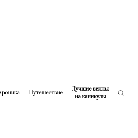
Лучшие виллы
rent)
Хроника
(current)
Путешествие
(current)
на каникулы
(current)