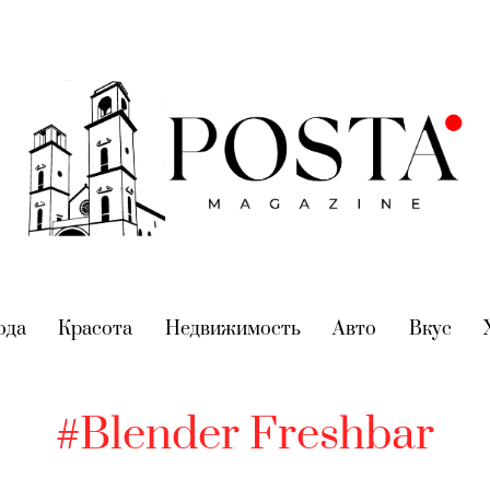
nt)
ода
(current)
Красота
(current)
Недвижимость
(current)
Авто
(current)
Вкус
(cur
#Blender Freshbar