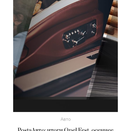
Авто
PostaАвто: итоги Opel Fest, осеннее