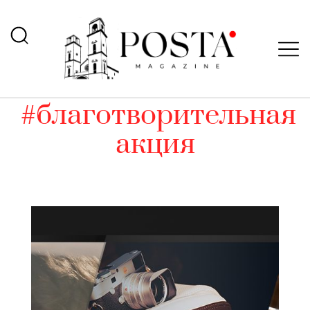
#благотворительная
акция