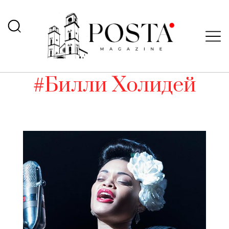
#Билли Холидей