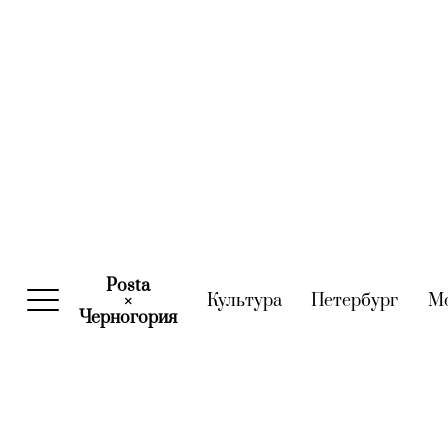
Posta
Культура
(current)
Петербург
(curre
М
×
Черногория
(current)