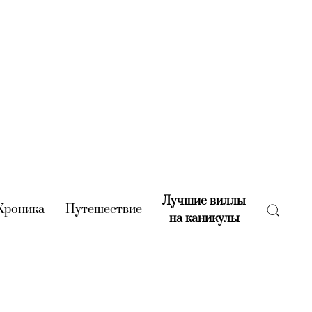
Лучшие виллы
rent)
Хроника
(current)
Путешествие
(current)
на каникулы
(current)