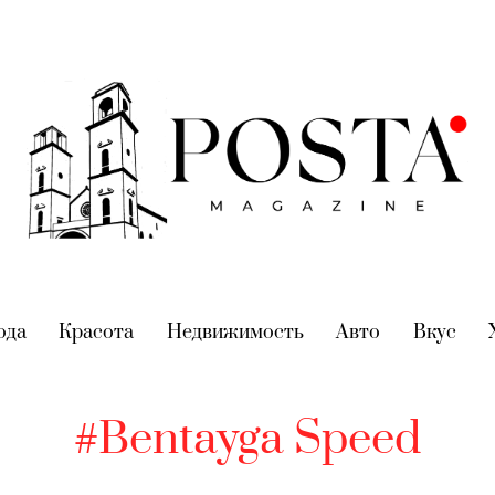
nt)
ода
(current)
Красота
(current)
Недвижимость
(current)
Авто
(current)
Вкус
(cur
#Bentayga Speed