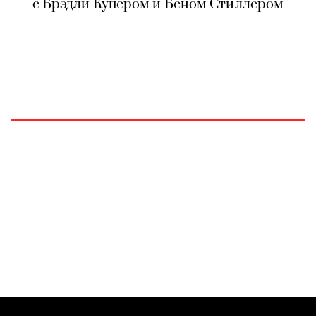
с Брэдли Купером и Беном Стиллером