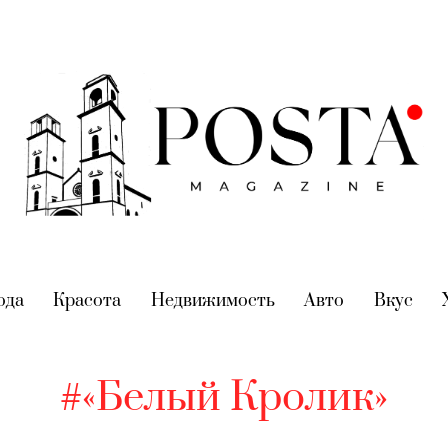
nt)
ода
(current)
Красота
(current)
Недвижимость
(current)
Авто
(current)
Вкус
(cur
#«Белый Кролик»