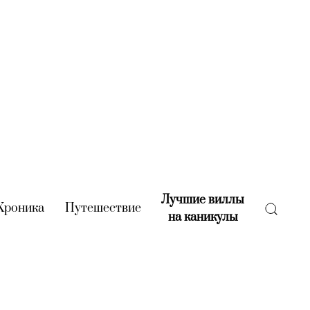
Лучшие виллы
rent)
Хроника
(current)
Путешествие
(current)
на каникулы
(current)