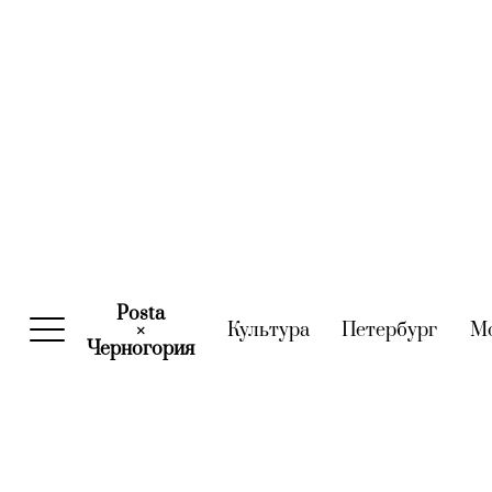
Posta
Культура
(current)
Петербург
(curre
М
×
Черногория
(current)