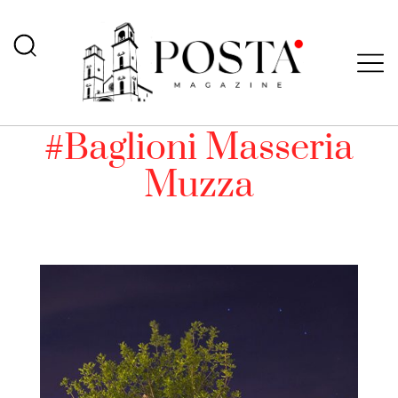
#Baglioni Masseria
Muzza