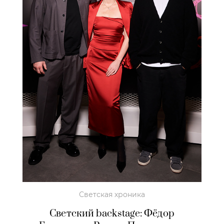
Светская хроника
Светский backstage: Фёдор