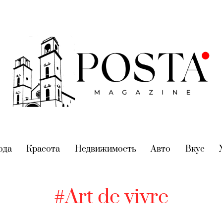
nt)
ода
(current)
Красота
(current)
Недвижимость
(current)
Авто
(current)
Вкус
(cur
#Art de vivre