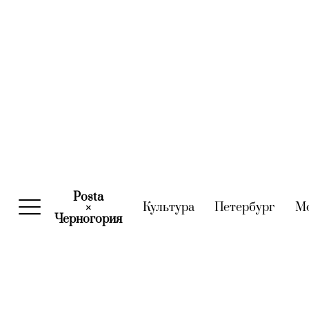
Posta
Культура
(current)
Петербург
(curre
М
×
Черногория
(current)