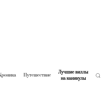
Лучшие виллы
rent)
Хроника
(current)
Путешествие
(current)
на каникулы
(current)