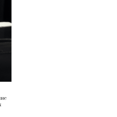
мне
к