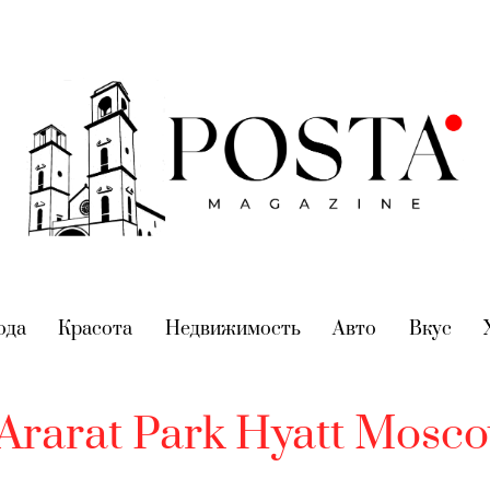
nt)
ода
(current)
Красота
(current)
Недвижимость
(current)
Авто
(current)
Вкус
(cur
Ararat Park Hyatt Mosc