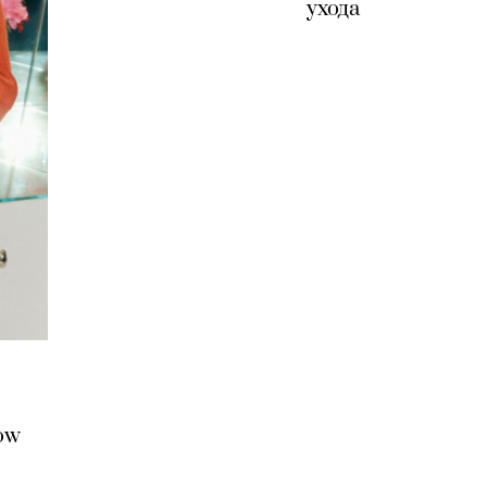
ухода
ow