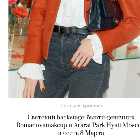
Светская хроника
Светский backstage: бьюти-девичник
Romanovamakeup и Ararat Park Hyatt Mosc
в честь 8 Марта