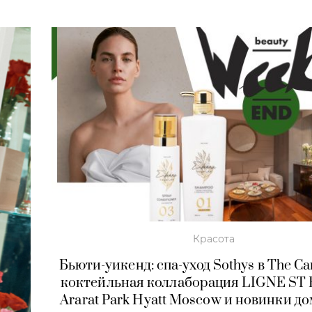
Красота
Бьюти-уикенд: спа-уход Sothys в The Car
коктейльная коллаборация LIGNE ST
Ararat Park Hyatt Moscow и новинки д