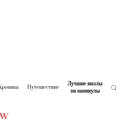
Лучшие виллы
rent)
Хроника
(current)
Путешествие
(current)
на каникулы
(current)
ow