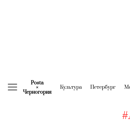
Posta
Культура
(current)
Петербург
(curre
М
×
Черногория
(current)
#