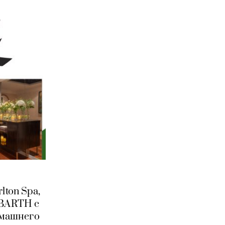
lton Spa,
 BARTH с
омашнего