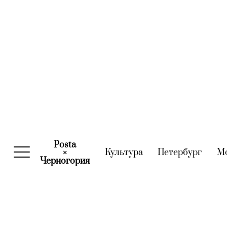
Posta
Культура
(current)
Петербург
(curre
М
×
Черногория
(current)