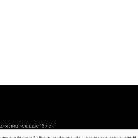
ля лиц младше 16 лет.
алитику форм и AdFox для работы сайта, аналитики и рекламы. 