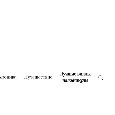
Лучшие виллы
rent)
Хроника
(current)
Путешествие
(current)
на каникулы
(current)