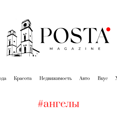
nt)
ода
(current)
Красота
(current)
Недвижимость
(current)
Авто
(current)
Вкус
(cur
#ангелы