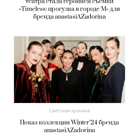
театра стала героиней съемки
«Timeless: прогулка в городе М» для
бренда anastasiAZadorina
Светская хроника
Показ коллекции Winter’24 бренда
anastasiAZadorina