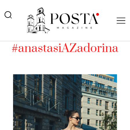
#anastasiAZadorina