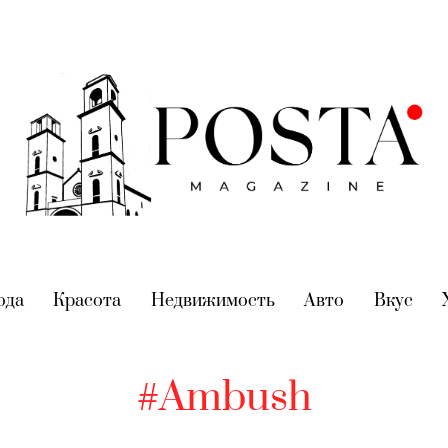
nt)
ода
(current)
Красота
(current)
Недвижимость
(current)
Авто
(current)
Вкус
(cur
#Ambush