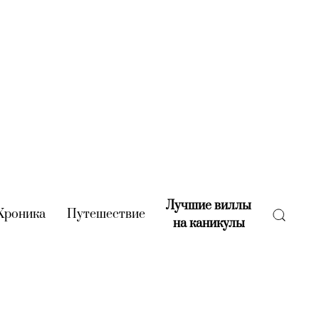
Лучшие виллы
rent)
Хроника
(current)
Путешествие
(current)
на каникулы
(current)