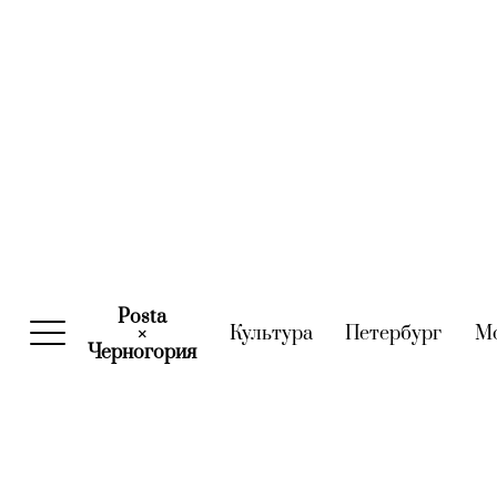
Posta
Культура
(current)
Петербург
(curre
М
×
Черногория
(current)