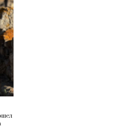
рошел
а