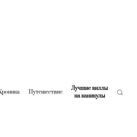
Лучшие виллы
rent)
Хроника
(current)
Путешествие
(current)
на каникулы
(current)