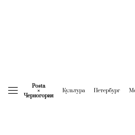
Posta
Культура
(current)
Петербург
(curre
М
×
Черногория
(current)