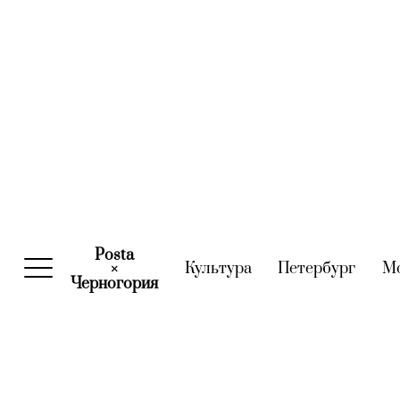
Posta
Культура
(current)
Петербург
(curre
М
×
Черногория
(current)