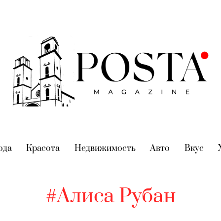
nt)
ода
(current)
Красота
(current)
Недвижимость
(current)
Авто
(current)
Вкус
(cur
#Алиса Рубан