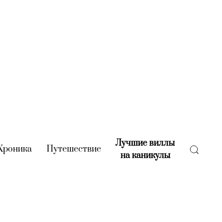
Лучшие виллы
rent)
Хроника
(current)
Путешествие
(current)
на каникулы
(current)