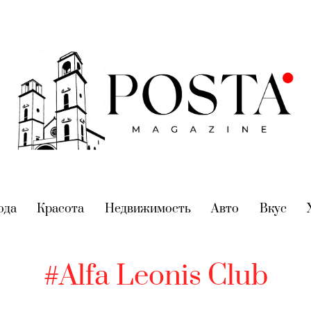
nt)
ода
(current)
Красота
(current)
Недвижимость
(current)
Авто
(current)
Вкус
(cur
#Alfa Leonis Club