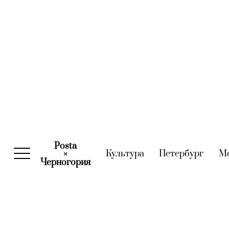
Posta
Культура
(current)
Петербург
(curre
М
×
Черногория
(current)