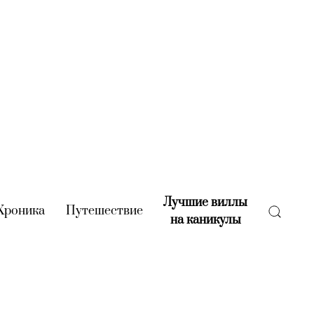
Лучшие виллы
rent)
Хроника
(current)
Путешествие
(current)
на каникулы
(current)