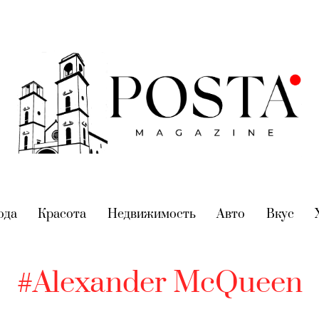
nt)
ода
(current)
Красота
(current)
Недвижимость
(current)
Авто
(current)
Вкус
(cur
#Alexander McQueen