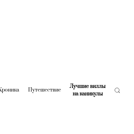
Лучшие виллы
rent)
Хроника
(current)
Путешествие
(current)
на каникулы
(current)