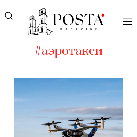
#аэротакси