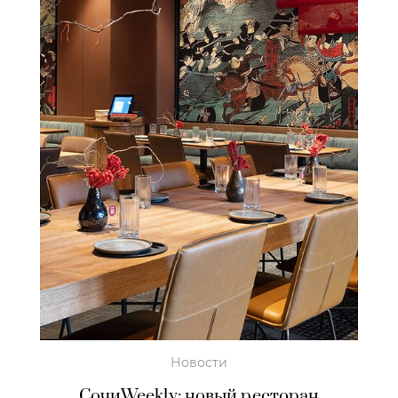
Новости
СочиWeekly: новый ресторан