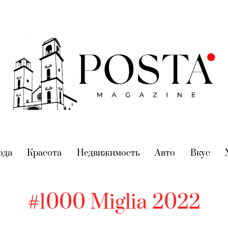
nt)
ода
(current)
Красота
(current)
Недвижимость
(current)
Авто
(current)
Вкус
(cur
#1000 Miglia 2022