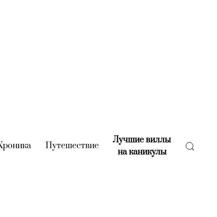
Лучшие виллы
rent)
Хроника
(current)
Путешествие
(current)
на каникулы
(current)