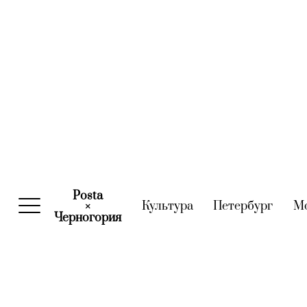
Posta
Культура
(current)
Петербург
(curre
М
×
Черногория
(current)