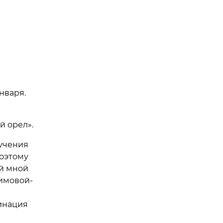
нваря.
й орел».
ручения
поэтому
й мной
имовой-
инация