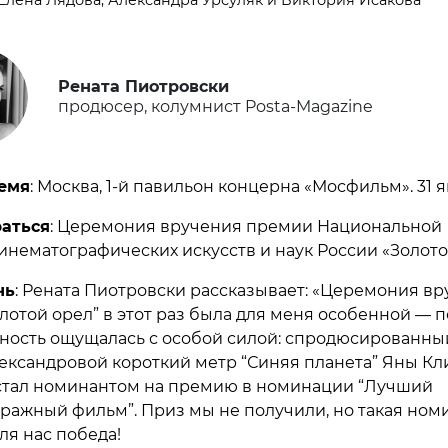
Рената Пиотровски
продюсер, колумнист Posta-Magazine
емя
: Москва, 1-й павильон концерна «Мосфильм». 31 я
раться
: Церемония вручения премии Национальной
инематографических искусств и наук России «Золото
чь
: Рената Пиотровски рассказывает: «Церемония в
лотой орел” в этот раз была для меня особенной — 
ность ощущалась с особой силой: спродюсированны
ександровой короткий метр “Синяя планета” Яны Кл
тал номинантом на премию в номинации “Лучший
ражный фильм”. Приз мы не получили, но такая ном
ля нас победа!