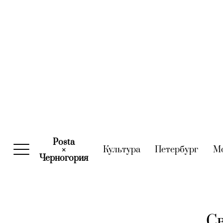
Posta
Культура
(current)
Петербург
(curre
М
×
Черногория
(current)
Св