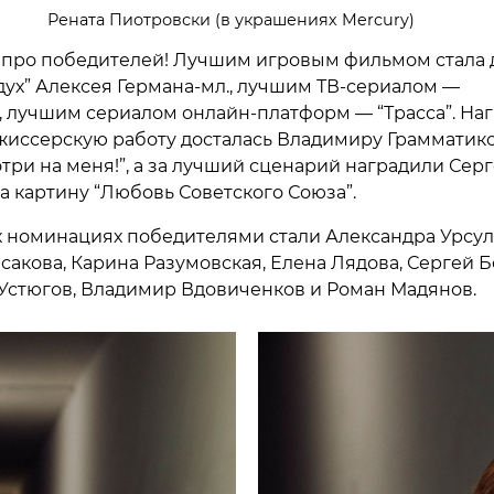
Рената Пиотровски (в украшениях Mercury)
 про победителей! Лучшим игровым фильмом стала 
дух” Алексея Германа-мл., лучшим ТВ-сериалом —
, лучшим сериалом онлайн-платформ — “Трасса”. Наг
иссерскую работу досталась Владимиру Грамматико
три на меня!”, а за лучший сценарий наградили Сер
а картину “Любовь Советского Союза”.
х номинациях победителями стали Александра Урсул
сакова, Карина Разумовская, Елена Лядова, Сергей Б
Устюгов, Владимир Вдовиченков и Роман Мадянов.