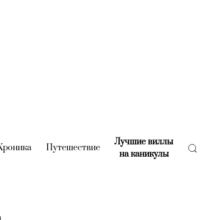
Лучшие виллы
rent)
Хроника
(current)
Путешествие
(current)
на каникулы
(current)
а