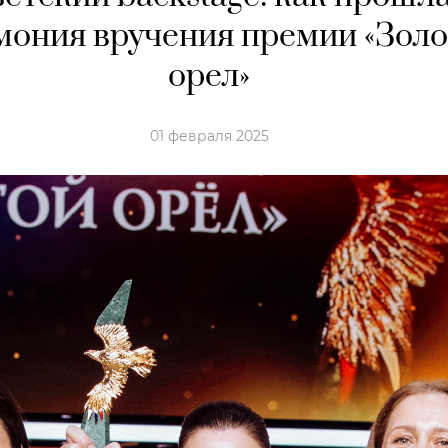
мония вручения премии «Зол
орел»
01 февраля 2025