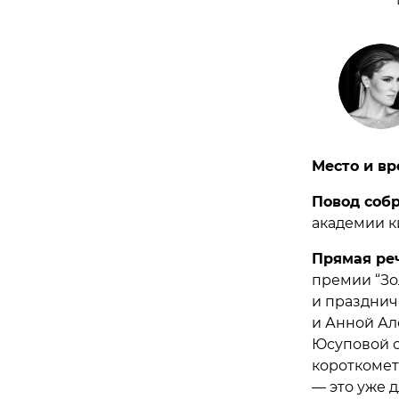
Место и вр
Повод соб
академии к
Прямая ре
премии “Зо
и празднич
и Анной Ал
Юсуповой с
короткомет
— это уже д