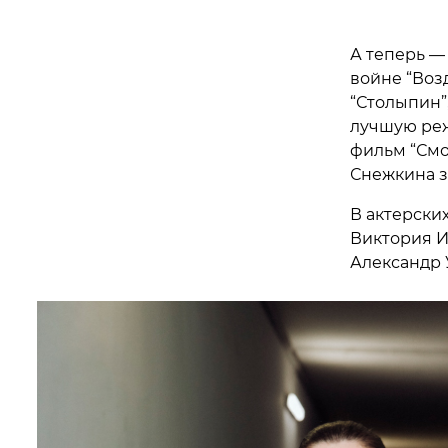
А теперь —
войне “Воз
“Столыпин”
лучшую реж
фильм “Смо
Снежкина з
В актерски
Виктория И
Александр 