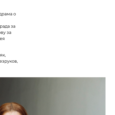
драма о
рада за
ву за
гея
як,
езруков,