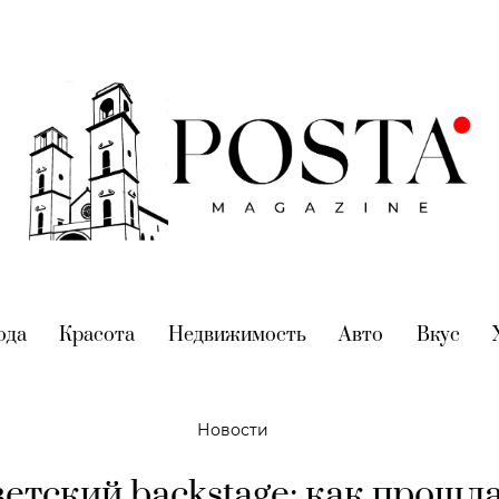
nt)
ода
(current)
Красота
(current)
Недвижимость
(current)
Авто
(current)
Вкус
(cur
Новости
етский backstage: как прошл