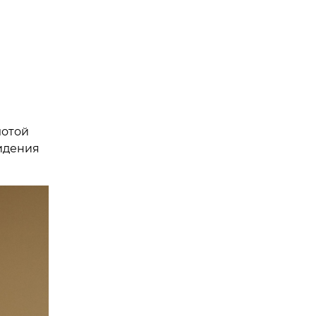
лотой
видения