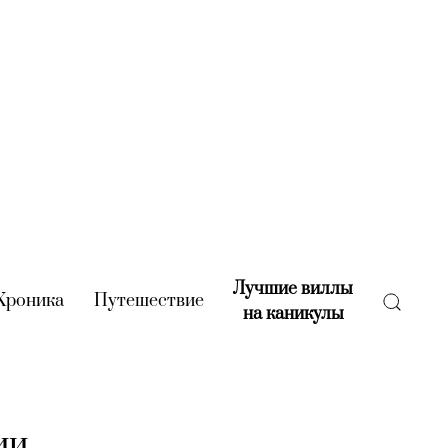
Лучшие виллы
rent)
Хроника
(current)
Путешествие
(current)
на каникулы
(current)
ии