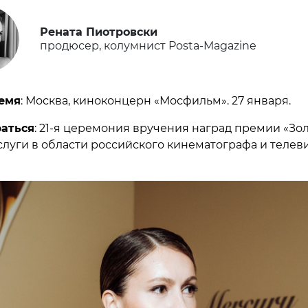
Рената Пиотровски
продюсер, колумнист Posta-Magazine
емя
: Москва, киноконцерн «Мосфильм». 27 января.
раться
: 21-я церемония вручения наград премии «Зо
аслуги в области российского кинематографа и теле