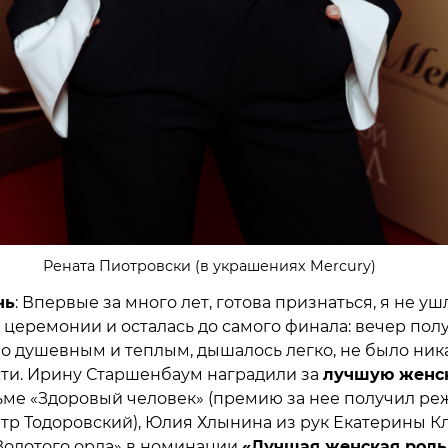
Рената Пиотровски (в украшениях Mercury)
чь
: Впервые за много лет, готова признаться, я не уш
 церемонии и осталась до самого финала: вечер пол
о душевным и теплым, дышалось легко, не было ник
ти. Ирину Старшенбаум наградили за
лучшую женс
ьме «Здоровый человек» (премию за нее получил ре
тр Тодоровский), Юлия Хлынина из рук Екатерины 
Золотого орла» в номинации
«Лучшая женская роль