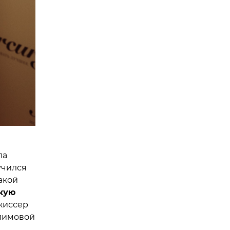
ла
учился
акой
кую
жиссер
Климовой