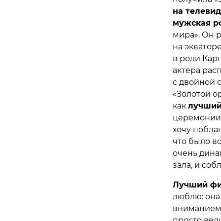
на телеви
мужская р
мира». Он р
на экватор
в роли Кар
актера расп
с двойной с
«Золотой о
как
лучший
церемонии 
хочу побла
что было в
очень дина
зала, и соб
Лучший ф
люблю: она
вниманием 
просто вел