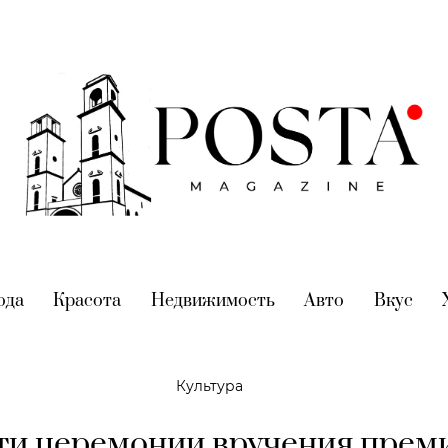
nt)
ода
(current)
Красота
(current)
Недвижимость
(current)
Авто
(current)
Вкус
(cur
Культура
ти церемонии вручения прем