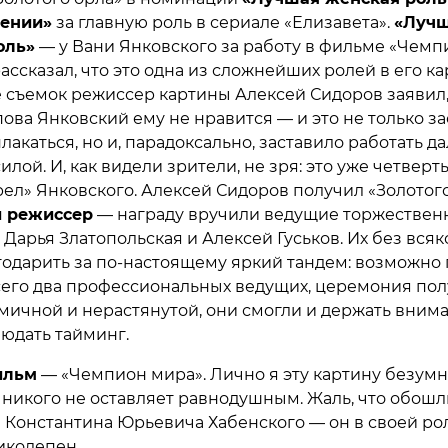
дении»
за главную роль в сериале «Елизавета».
«Луч
оль»
— у Вани Янковского за работу в фильме «Чемп
ассказал, что это одна из сложнейших ролей в его ка
е съемок режиссер картины Алексей Сидоров заявил,
пова Янковский ему не нравится — и это не только з
лакаться, но и, парадоксально, заставило работать д
илой. И, как видели зрители, не зря: это уже четверт
рел» Янковского. Алексей Сидоров получил «Золотог
 режиссер
— награду вручили ведущие торжествен
Дарья Златопольская и Алексей Гуськов. Их без всяк
годарить за по-настоящему яркий тандем: возможно 
сего два профессиональных ведущих, церемония пол
мичной и нерастянутой, они смогли и держать вним
людать тайминг.
ильм
— «Чемпион мира». Лично я эту картину безум
 никого не оставляет равнодушным. Жаль, что обошл
Константина Юрьевича Хабенского — он в своей ро
иколепен.