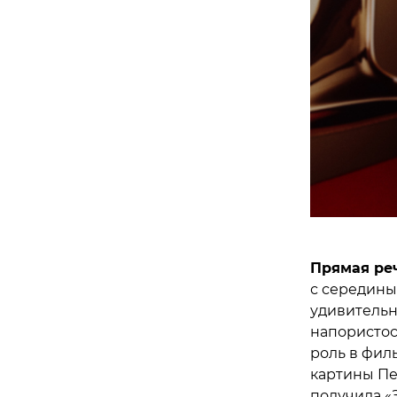
Прямая ре
с середины
удивительн
напористос
роль в фил
картины Пе
получила «