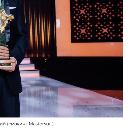
й (смокинг Mastersuit)