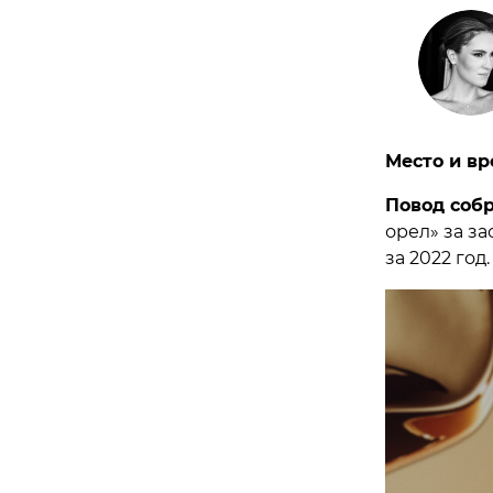
Место и вр
Повод соб
орел» за з
за 2022 год.