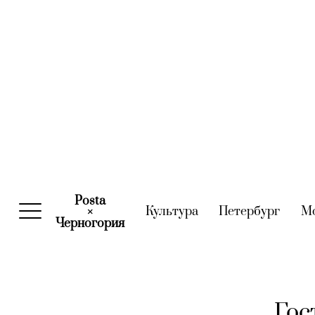
Posta
Культура
(current)
Петербург
(curre
М
×
Черногория
(current)
Гос