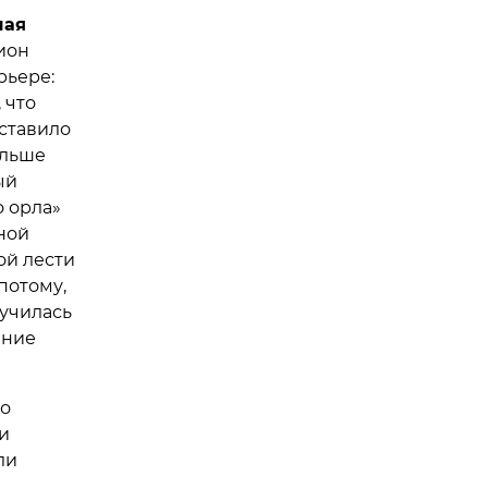
шая
ион
рьере:
 что
аставило
альше
ый
о орла»
ной
ой лести
потому,
училась
ание
но
и
ли