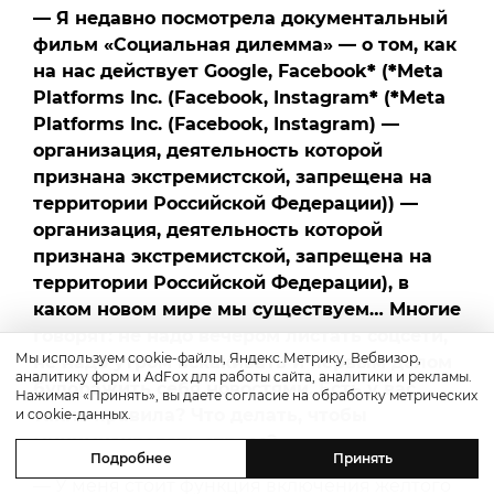
— Я недавно посмотрела документальный
фильм «Социальная дилемма» — о том, как
на нас действует Google, Facebook
*
(
*
Meta
Platforms Inc. (Facebook, Instagram
*
(
*
Meta
Platforms Inc. (Facebook, Instagram) —
организация, деятельность которой
признана экстремистской, запрещена на
территории Российской Федерации)) —
организация, деятельность которой
признана экстремистской, запрещена на
территории Российской Федерации), в
каком новом мире мы существуем… Многие
говорят: не надо вечером листать соцсети,
Мы используем cookie-файлы, Яндекс.Метрику, Вебвизор,
не надо утром вскакивать и первым делом
аналитику форм и AdFox для работы сайта, аналитики и рекламы.
будоражить себя новостями. Есть у вас
Нажимая «Принять», вы даете согласие на обработку метрических
такие правила? Что делать, чтобы
и cookie-данных.
минимизировать стресс?
Подробнее
Принять
— У меня стоит функция включения желтого