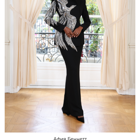
Афия Беннетт