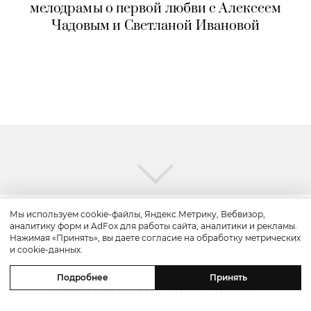
мелодрамы о первой любви с Алексеем
Чадовым и Светланой Ивановой
Мы используем cookie-файлы, Яндекс.Метрику, Вебвизор,
аналитику форм и AdFox для работы сайта, аналитики и рекламы.
Красота
Нажимая «Принять», вы даете согласие на обработку метрических
и cookie-данных.
Бьюти-уикенд: летнее предложение
Подробнее
Принять
«SLOWMO Цветной», новая
премиальная парикмахерская BLK