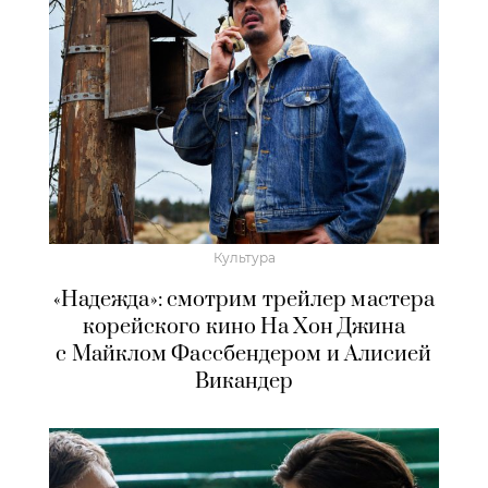
Культура
«Надежда»: смотрим трейлер мастера
корейского кино На Хон Джина
с Майклом Фассбендером и Алисией
Викандер