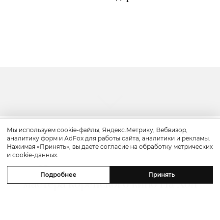
Мы используем cookie-файлы, Яндекс.Метрику, Вебвизор,
аналитику форм и AdFox для работы сайта, аналитики и рекламы.
Культура
Нажимая «Принять», вы даете согласие на обработку метрических
и cookie-данных.
«Надежда»: смотрим трейлер
Подробнее
Принять
мастера корейского кино На Хон
Джина с Майклом Фассбендером
и Алисией Викандер