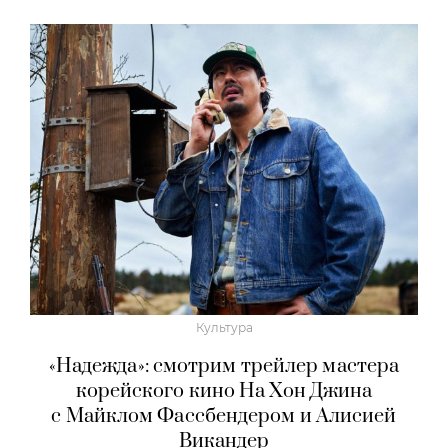
Культура
«Надежда»: смотрим трейлер мастера
корейского кино На Хон Джина
с Майклом Фассбендером и Алисией
Викандер