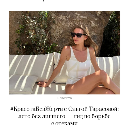
Красота
#КрасотаБезЖертв с Ольгой Тарасовой:
лето без лишнего — гид по борьбе
с отеками