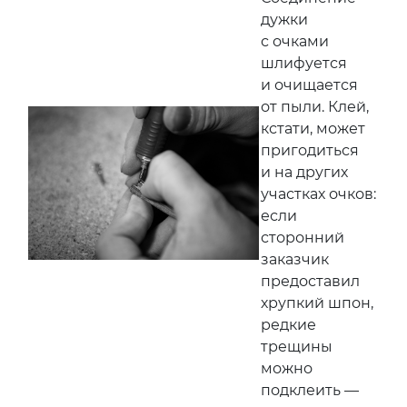
дужки
с очками
шлифуется
и очищается
от пыли. Клей,
кстати, может
пригодиться
и на других
участках очков:
если
сторонний
заказчик
предоставил
хрупкий шпон,
редкие
трещины
можно
подклеить —