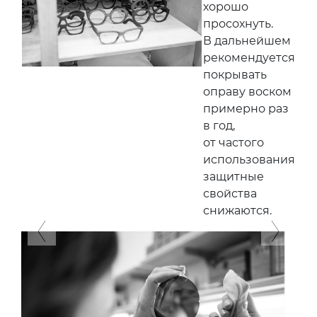
хорошо
просохнуть.
В дальнейшем
рекомендуется
покрывать
оправу воском
примерно раз
в год,
от частого
использования
защитные
свойства
снижаются.
Previous
Next