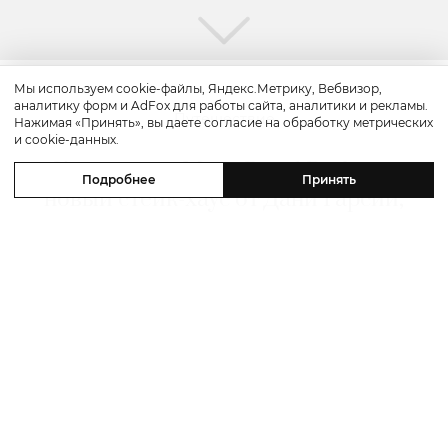
Мы используем cookie-файлы, Яндекс.Метрику, Вебвизор,
аналитику форм и AdFox для работы сайта, аналитики и рекламы.
Путешествие
Нажимая «Принять», вы даете согласие на обработку метрических
и cookie-данных.
Каникулы в Maxx Royal Bodrum:
Подробнее
Принять
новый стейк-хаус от Дани Гарсии,
лучшие виды на море и
легендарные вечеринки в Scorpios
07 августа 2026