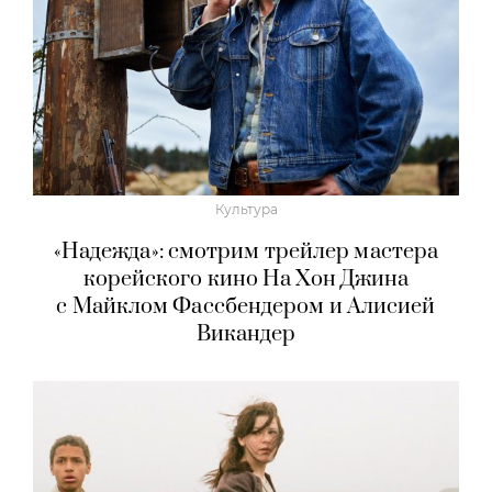
Культура
«Надежда»: смотрим трейлер мастера
корейского кино На Хон Джина
с Майклом Фассбендером и Алисией
Викандер