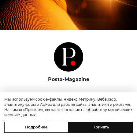
Posta-Magazine
С
амое продолжительное полное
Мы используем cookie-файлы, Яндекс.Метрику, Вебвизор,
аналитику форм и AdFox для работы сайта, аналитики и рекламы.
солнечное затмение, видимое
Нажимая «Принять», вы даете согласие на обработку метрических
с суши до 2114 года, состоится
и cookie-данных.
2 августа 2027 года. Некоторые
уже называют его «затмением
Подробнее
Принять
века»! Полоса полной фазы затмения