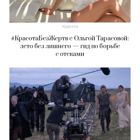
Красота
#КрасотаБезЖертв с Ольгой Тарасовой:
лето без лишнего — гид по борьбе
с отеками