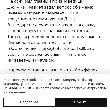
На кону был главный приз, и ведущий
Джимми Киммел задал вопрос об именах
индеек, которых президенты США
традиционно помилуют на День
благодарения. Участники взяли подсказку
«звонок другу», но знакомый не ответил.
Тогда они решили довериться совету самого
Киммела и ответили «Спагетти
и Фрикаделька» (Spaghetti & Meatball). Этот
вариант оказался верным — и принес
им заветный миллион.
Впрочем, оставлять выигрыш себе Аффлек
не стал: вся сумма направлена в его
Мы используем cookie-файлы, Яндекс.Метрику, Вебвизор,
правозащитную организацию Eastern Congo
аналитику форм и AdFox для работы сайта, аналитики и рекламы.
Initiative, которая поддерживает
Нажимая «Принять», вы даете согласие на обработку метрических
и cookie-данных.
общественные проекты в Демократической
Республике Конго, пострадавшей
Подробнее
Принять
от затяжного конфликта.