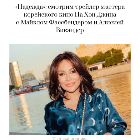
«Надежда»: смотрим трейлер мастера
корейского кино На Хон Джина
с Майклом Фассбендером и Алисией
Викандер
Светская хроника