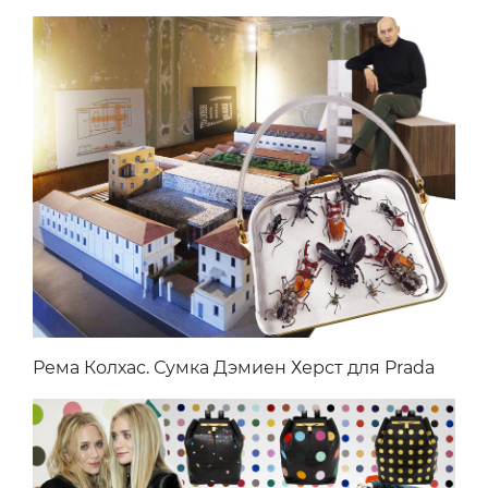
Рема Колхас. Сумка Дэмиен Херст для Prada