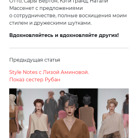
Отто, Сары Бертон, Кэти Гранд, Натали
Массенет с предложениями
о сотрудничестве, полные восхищения моим
стилем и дружескими шутками.
Вдохновляйтесь и вдохновляйте других!
Предыдущая статья
Style Notes с Лизой Аминовой.
Показ сестер Рубан