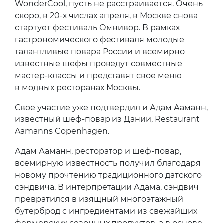
WonderCool, пусть не расстраивается. Очень
скоро, в 20-х числах апреля, в Москве снова
стартует фестиваль Омнивор. В рамках
гастрономического фестиваля молодые
талантливые повара России и всемирно
известные шефы проведут совместные
мастер-классы и представят свое меню
в модных ресторанах Москвы.
Свое участие уже подтвердил и Адам Ааманн,
известный шеф-повар из Дании, Restaurant
Aamanns Copenhagen.
Адам Ааманн, ресторатор и шеф-повар,
всемирную известность получил благодаря
новому прочтению традиционного датского
сэндвича. В интерпретации Адама, сэндвич
превратился в изящный многоэтажный
бутерброд с ингредиентами из свежайших
фермерских сезонных продуктов, а в основе