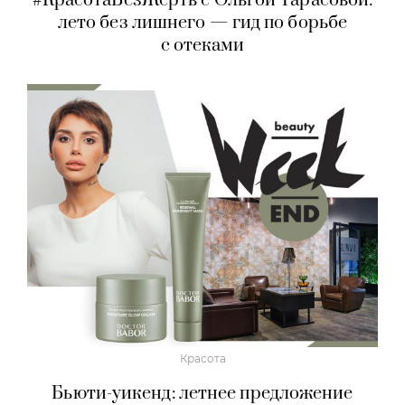
#КрасотаБезЖертв с Ольгой Тарасовой:
лето без лишнего — гид по борьбе
с отеками
Красота
Бьюти-уикенд: летнее предложение